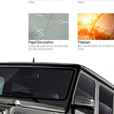
Solar
Solar
Titanium
Papel Decorativo
Alto rendimiento de Protecci
Línea de apariencia metalizada
Solar
de alto rendimiento