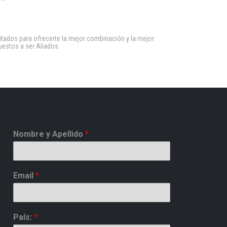
ados para ofrecerte la mejor combinación y la mejor
estos a ser Aliados.
Nombre y Apellido
*
Email
*
País:
*