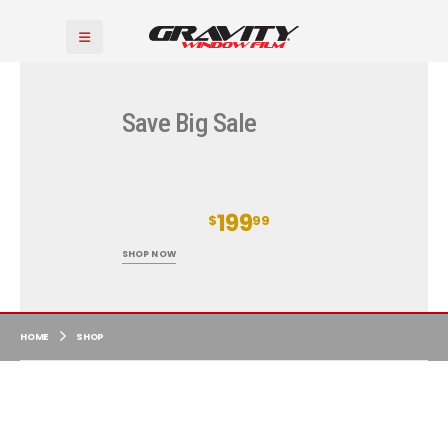
Save Big Sale
50%
OFF
199
STARTING AT
$
99
SHOP NOW
HOME
SHOP